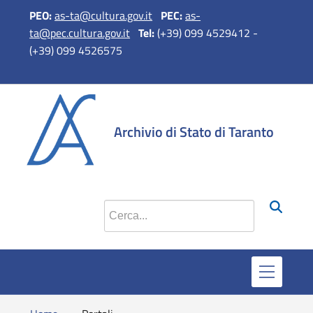
PEO:
as-ta@cultura.gov.it
PEC:
as-
ta@pec.cultura.gov.it
Tel:
(+39) 099 4529412 -
(+39) 099 4526575
si apre in 
si apr
Archivio di Stato di Taranto
Cerca nel sito